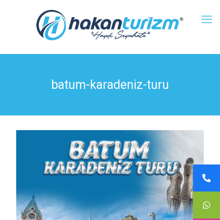
batum-karadeniz-turu