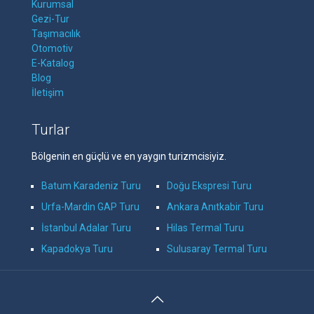
Kurumsal
Gezi-Tur
Taşımacılık
Otomotiv
E-Katalog
Blog
İletişim
Turlar
Bölgenin en güçlü ve en yaygın turizmcisiyiz.
Batum Karadeniz Turu
Doğu Ekspresi Turu
Urfa-Mardin GAP Turu
Ankara Anıtkabir Turu
İstanbul Adalar Turu
Hilas Termal Turu
Kapadokya Turu
Sulusaray Termal Turu